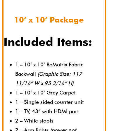
10’ x 10’ Package
Included Items:
1 – 10’ x 10’ BeMatrix Fabric
Backwall
(Graphic Size: 117
11/16” W x 95 3/16” H)
1 – 10’ x 10’ Grey Carpet
1 – Single sided counter unit
1 – TV, 43” with HDMI port
2 – White stools
2 – Arm lights
(power not