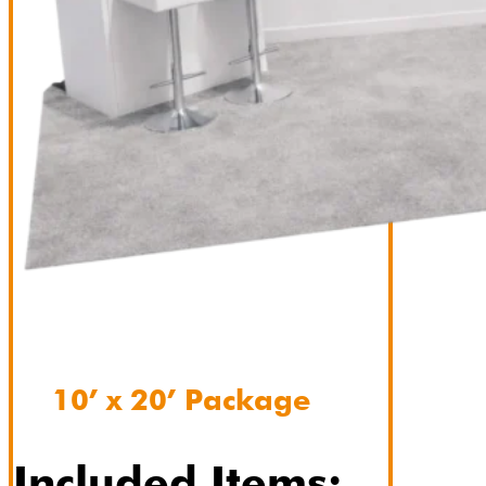
10’ x 20’ Package
Included Items: