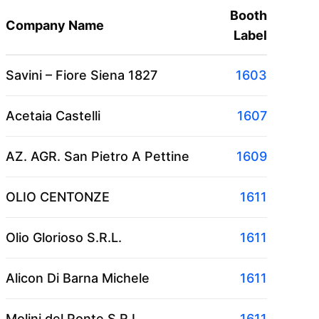
Booth
Company Name
Label
Savini – Fiore Siena 1827
1603
Acetaia Castelli
1607
AZ. AGR. San Pietro A Pettine
1609
OLIO CENTONZE
1611
Olio Glorioso S.R.L.
1611
Alicon Di Barna Michele
1611
Molini del Ponte S.R.L.
1611