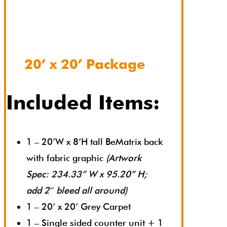
20’ x 20’ Package
Included Items:
1 – 20’W x 8’H tall BeMatrix back
with fabric graphic
(Artwork
Spec: 234.33” W x 95.20” H;
add 2″ bleed all around)
1 – 20’ x 20’ Grey Carpet
1 – Single sided counter unit + 1