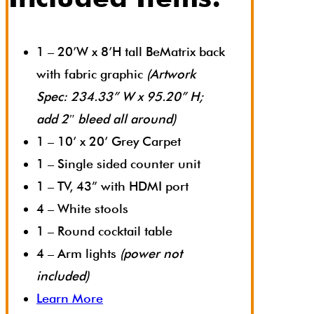
1 – 20’W x 8’H tall BeMatrix back
with fabric graphic
(Artwork
Spec: 234.33” W x 95.20” H;
add 2″ bleed all around)
1 – 10’ x 20’ Grey Carpet
1 – Single sided counter unit
1 – TV, 43” with HDMI port
4 – White stools
1 – Round cocktail table
4 – Arm lights
(power not
included)
Learn More