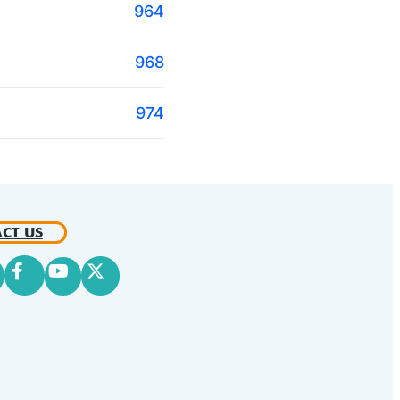
964
968
974
CT US