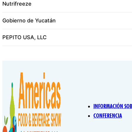
Nutrifreeze
Gobierno de Yucatán
PEPITO USA, LLC
INFORMACIÓN SOBR
CONFERENCIA