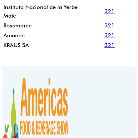
Instituto Nacional de la Yerbe
321
Mate
Rosamonte
321
Amanda
321
KRAUS SA
321