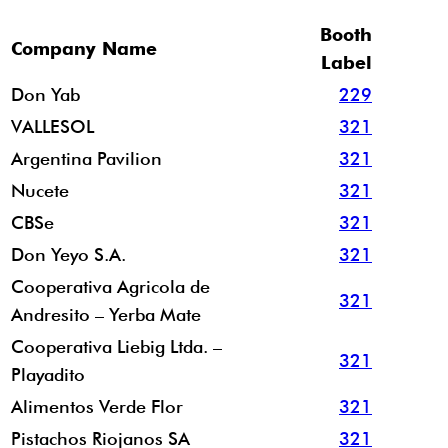
Booth
Company Name
Label
Don Yab
229
VALLESOL
321
Argentina Pavilion
321
Nucete
321
CBSe
321
Don Yeyo S.A.
321
Cooperativa Agricola de
321
Andresito – Yerba Mate
Cooperativa Liebig Ltda. –
321
Playadito
Alimentos Verde Flor
321
Pistachos Riojanos SA
321